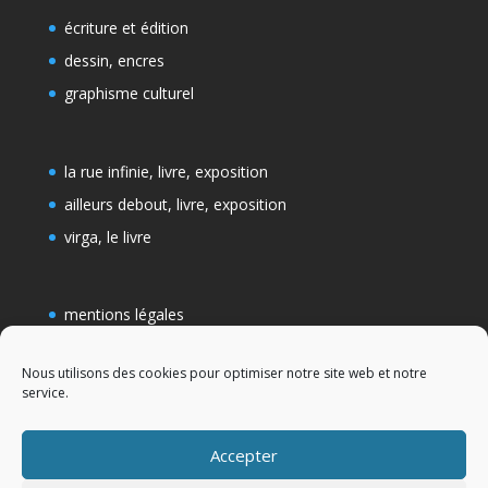
écriture et édition
dessin, encres
graphisme culturel
la rue infinie, livre, exposition
ailleurs debout, livre, exposition
virga, le livre
mentions légales
conditions générales de vente
Nous utilisons des cookies pour optimiser notre site web et notre
Politique de cookies (UE)
service.
Accepter