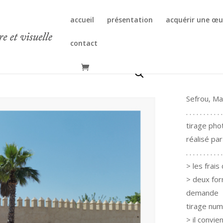
accueil
présentation
acquérir une œu
contact
Sha
Sefrou, M
. . . . . . . . . . .
tirage pho
réalisé pa
. . . . . . . . . . .
> les frais
> deux for
demande
tirage num
> il convie