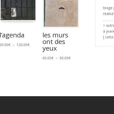
tirage
réalis
. . . . . . 
> autr
à jea
l’agenda
les murs
[ cett
ont des
Plage
60.00
€
–
120.00
€
yeux
de
prix :
Plage
60.00
€
–
90.00
€
60.00€
de
à
prix :
120.00€
60.00€
à
90.00€