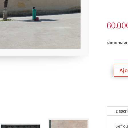
60.00
dimensio
Ajo
quantité
de
Shadow
Descr
Sefro