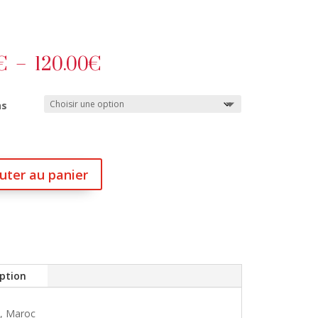
Plage
€
–
120.00
€
de
prix :
ns
60.00€
à
120.00€
uter au panier
iption
u, Maroc