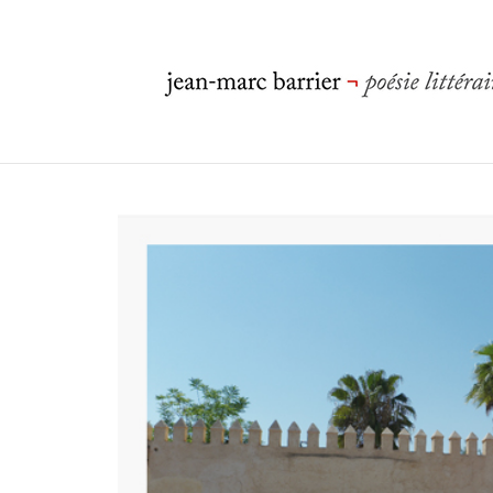
Accueil
/
photographies
/
ailleurs debout.
/ Shadow