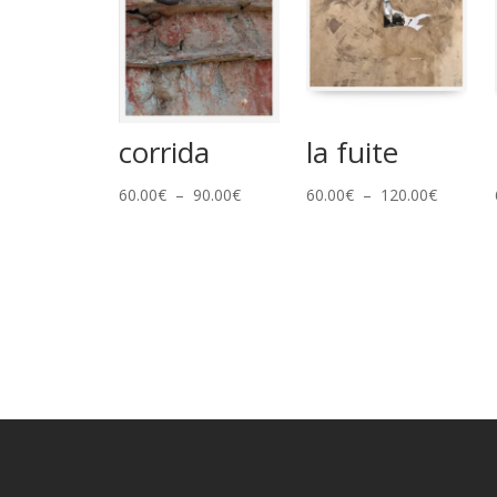
corrida
la fuite
Plage
Plage
60.00
€
–
90.00
€
60.00
€
–
120.00
€
de
de
prix :
prix :
60.00€
60.00€
à
à
90.00€
120.00€