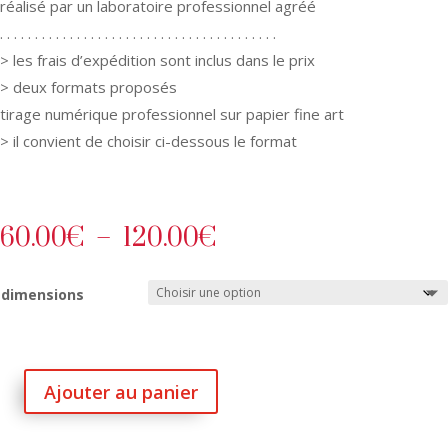
réalisé par un laboratoire professionnel agréé
. . . . . . . . . . . . . . . . . . . . . . . . . . . . . . . . . . . . . . . .
> les frais d’expédition sont inclus dans le prix
> deux formats proposés
tirage numérique professionnel sur papier fine art
> il convient de choisir ci-dessous le format
Plage
60.00
€
–
120.00
€
de
prix :
dimensions
60.00€
à
120.00€
Ajouter au panier
quantité
de