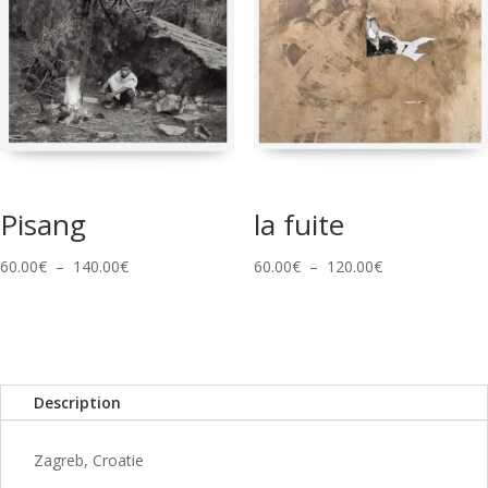
à
à
90.00€
90.00€
Pisang
la fuite
Plage
Plage
60.00
€
–
140.00
€
60.00
€
–
120.00
€
de
de
prix :
prix :
60.00€
60.00€
à
à
Description
140.00€
120.00€
Zagreb, Croatie