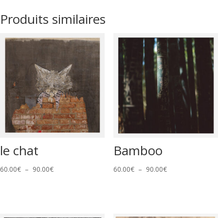
l’agenda
Produits similaires
le chat
Bamboo
Plage
Plage
60.00
€
–
90.00
€
60.00
€
–
90.00
€
de
de
prix :
prix :
60.00€
60.00€