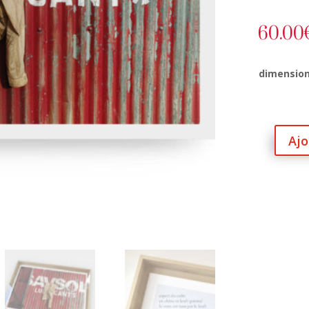
60.00
dimensio
Ajo
quantité
de
dressing