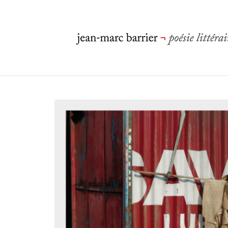
Accueil
/
photographies
/
la rue infinie
/ dressing