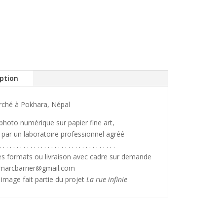
iption
ché à Pokhara, Népal
 photo numérique sur papier fine art,
é par un laboratoire professionnel agréé
. . . . . . . . . . . . . . . . . . . . . . . . . . . . . . . . . .
es formats ou livraison avec cadre sur demande
nmarcbarrier@gmail.com
e image fait partie du projet
La rue infinie