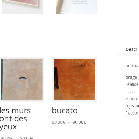
Descr
un mar
tirage
réalis
. . . . . . 
> autr
à jea
les murs
bucato
[ cett
ont des
Plage
60.00
€
–
90.00
€
yeux
de
Plage
prix :
60.00
€
–
90.00
€