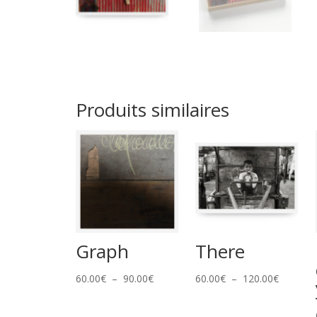
Produits similaires
Graph
There
Plage
Plage
60.00
€
–
90.00
€
60.00
€
–
120.00
€
de
de
prix :
prix :