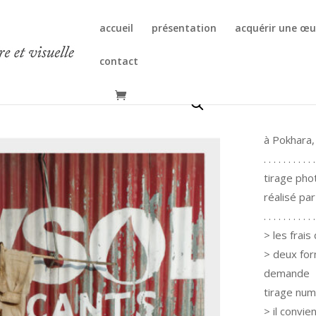
accueil
présentation
acquérir une œu
contact
dres
à Pokhara,
. . . . . . . . . . .
tirage pho
réalisé pa
. . . . . . . . . . .
> les frais
> deux for
demande
tirage num
> il convie