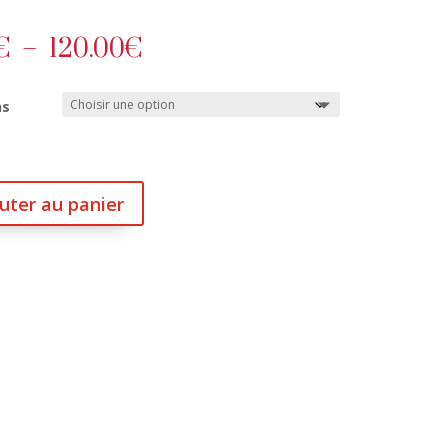
Plage
€
–
120.00
€
de
prix :
ns
60.00€
à
120.00€
uter au panier