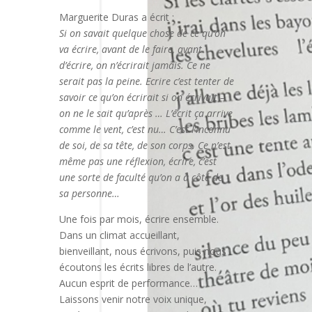
Marguerite Duras a écrit :
Si on savait quelque chose de ce qu’on
va écrire, avant de le faire, avant
d’écrire, on n’écrirait jamais.
Ce ne
serait pas la peine. Ecrire c’est tenter de
savoir ce qu’on écrirait si on écrivait –
on ne le sait qu’après … L’écrit ça arrive
comme le vent, c’est nu… C’est l’inconnu
de soi, de sa tête, de son corps. Ce n’est
même pas une réflexion, écrire, c’est
une sorte de faculté qu’on a à côté de
sa personne…
Une fois par mois, écrire ensemble.
Dans un climat accueillant,
bienveillant, nous écrivons, puis nous
écoutons les écrits libres de l’autre.
Aucun esprit de performance…
Laissons venir notre voix unique,