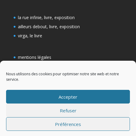
la rue infinie, livre, exposition
ailleurs debout, livre, exposition
virga, le livre
mentions légales
conditions générales de vente
Nous utilisons des cookies pour optimiser notre site web et notre
Politique de cookies (UE)
service.
Accepter
Refuser
Préférences