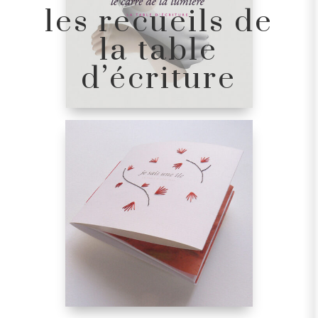
les recueils de
la table
d’écriture
les poètes invités
nous avons reçu des poètes, qui sont
venus écrire avec nous, et ont accepté
de participer à nos recueils. Parmi eux
(je les en remercie) : Roselyne
Sibille, Marina Puissant, Coralie Poch,
Isabelle Alentour, Vincent Alvernhe,
Quine Chevalier, Lara Dopff, Emma Filao
et Thierry Pérémarti.
un atelier