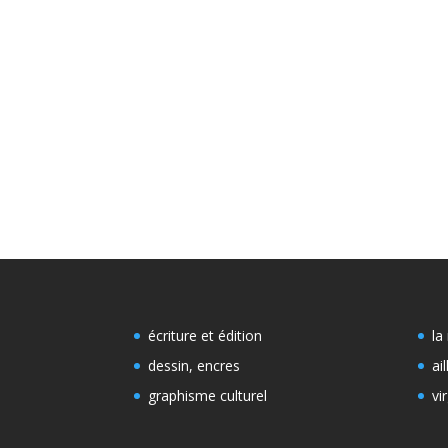
écriture et édition
la
dessin, encres
ai
graphisme culturel
vir