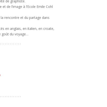
vité de graphiste.
 et de l’image à l’Ecole Emile Cohl
e la rencontre et du partage dans
s en anglais, en italien, en croate,
 le goût du voyage…
. . . . . . . . . . . . .
l
. . . . . . . . . . . . .