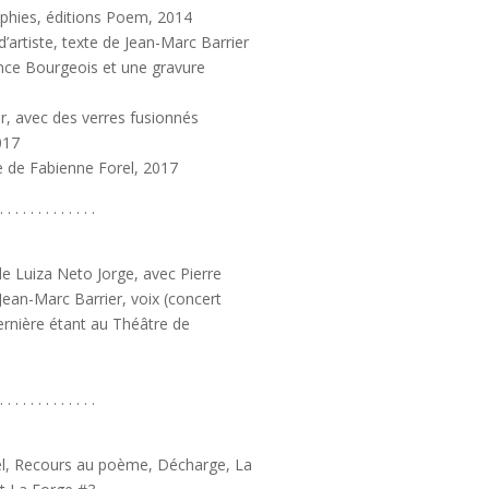
aphies, éditions Poem, 2014
d’artiste, texte de Jean-Marc Barrier
nce Bourgeois et une gravure
er, avec des verres fusionnés
017
ie de Fabienne Forel, 2017
. . . . . . . . . . . . .
e Luiza Neto Jorge, avec Pierre
Jean-Marc Barrier, voix (concert
ernière étant au Théâtre de
. . . . . . . . . . . . .
el, Recours au poème, Décharge, La