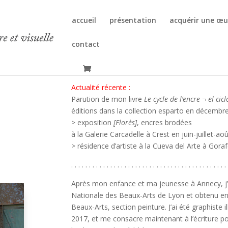
accueil
présentation
acquérir une œu
contact
Actualité récente :
Parution de mon livre
Le cycle de l’encre ¬ el cicl
éditions dans la collection esparto en décembr
> exposition
[Florès]
, encres brodées
à la Galerie Carcadelle à Crest en juin-juillet-ao
> résidence d’artiste à la Cueva del Arte à Goraf
. . . . . . . . . . . . . . . . . . . . . . . . . . . . . . . . . . . . . . . . . . . . 
Après mon enfance et ma jeunesse à Annecy, j’a
Nationale des Beaux-Arts de Lyon et obtenu en
Beaux-Arts, section peinture. J’ai été graphiste 
2017, et me consacre maintenant à l’écriture poé