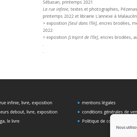
Sébasan, printemps 2021
La rue infinie
, textes et photographies, Pézenas
printemps 2022 et librairie L’annexe à Malaucè
> exposition
[Seul dans l’île]
, encres brodées, 
2022
> exposition
[L’esprit de l’île]
, encres brodées, au
.
.
 rue infinie, livre, exposition
mentions légales
lleurs debout, livre, exposition
conditions générales de ve
ga, le livre
Politique de cookies (UE)
Nous utiliso