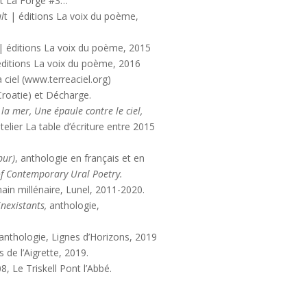
 et La Forge #3…
l
t | éditions La voix du poème,
 | éditions La voix du poème, 2015
 éditions La voix du poème, 2016
ciel (www.terreaciel.org)
Croatie) et Décharge.
la mer, Une épaule contre le ciel,
atelier La table d’écriture entre 2015
pur)
, anthologie en français et en
of Contemporary Ural Poetry.
in millénaire, Lunel, 2011-2020.
nexistants,
anthologie,
anthologie, Lignes d’Horizons, 2019
s de l’Aigrette, 2019.
, Le Triskell Pont l’Abbé.