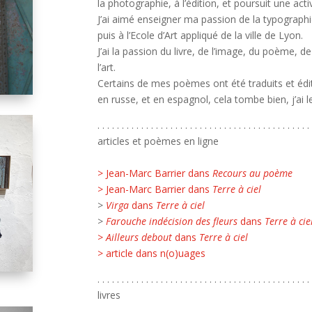
la photographie, à l’édition, et poursuit une acti
J’ai aimé enseigner ma passion de la typographie
puis à l’Ecole d’Art appliqué de la ville de Lyon.
J’ai la passion du livre, de l’image, du poème, d
l’art.
Certains de mes poèmes ont été traduits et édité
en russe, et en espagnol, cela tombe bien, j’ai
. . . . . . . . . . . . . . . . . . . . . . . . . . . . . . . . . . . . . . . . . . . . 
articles et poèmes en ligne
> Jean-Marc Barrier dans
Recours au poème
> Jean-Marc Barrier dans
Terre à ciel
>
Virga
dans
Terre à ciel
>
Farouche indécision des fleurs
dans
Terre à cie
> Ailleurs debout
dans
Terre à ciel
> article dans n(o)uages
. . . . . . . . . . . . . . . . . . . . . . . . . . . . . . . . . . . . . . . . . . . . 
livres