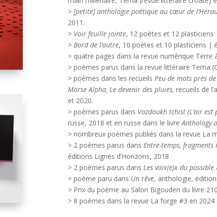
main millénaire, Tema (revue littéraire croate)
> [petite] anthologie poétique au cœur de l’Hérau
2011.
> Voir feuille jointe
, 12 poètes et 12 plasticiens
> Bord de l’autre
, 10 poètes et 10 plasticiens |
> quatre pages dans la revue numérique Terre à 
> poèmes parus dans la revue littéraire Tema (
> poèmes dans les recueils
Peu de mots près de 
Morse Alpha, Le devenir des pluies,
recueils de l’
et 2020.
> poèmes parus dans
Vozdoukh tchist (L’air est 
russe, 2018 et en russe dans le livre
Anthology 
> nombreux poèmes publiés dans la revue La ma
> 2 poèmes parus dans
Entre-temps, fragments i
éditions Lignes d’Horizons, 2018
> 2 poèmes parus dans
Les voix(e)x du possible
> poème paru dans
Un rêve
, anthologie, édition
> Prix du poème au Salon Bigouden du livre 2108
> 8 poèmes dans la revue La forge #3 en 2024