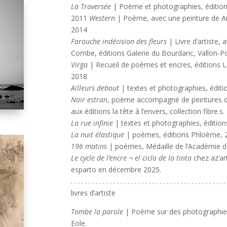
La Traversée
| Poème et photographies, édition
2011
Western
| Poème, avec une peinture de A
2014
Farouche indécision des fleurs
| Livre d’artiste, 
Combe, éditions Galerie du Bourdaric, Vallon-P
Virga
| Recueil de poèmes et encres, éditions L
2018
Ailleurs debout
| textes et photographies, édit
Noir estran
, poème accompagné de peintures d
aux éditions la tête à l’envers, collection fibre.s.
La rue infinie
| textes et photographies, éditi
La nuit élastique
| poèmes, éditions Phloème, 
196 matins
| poèmes, Médaille de l’Académie d
Le cycle de l’encre ¬ el ciclo de la tinta
chez az’art
esparto en décembre 2025.
. . . . . . . . . . . . . . . . . . . . . . . . . . . . . . . . . . . . . . . . . . . . 
livres d’artiste
Tombe la parole
| Poème sur des photographies 
Eole.