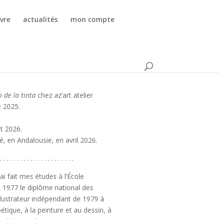
vre
actualités
mon compte
o de la tinta
chez az’art atelier
e 2025.
ût 2026.
é, en Andalousie, en avril 2026.
. . . . . . . . . . . . . . . . . . . . . .
i fait mes études à l’École
 1977 le diplôme national des
illustrateur indépendant de 1979 à
tique, à la peinture et au dessin, à