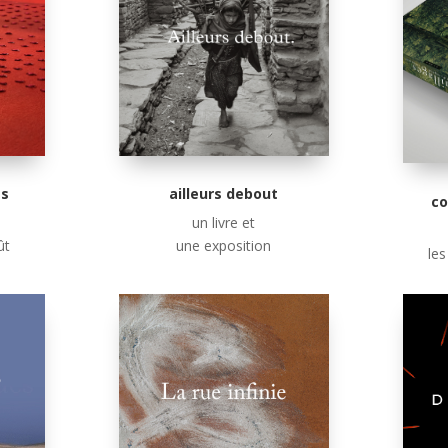
ailleurs debout
es
co
un livre et
une exposition
ût
les